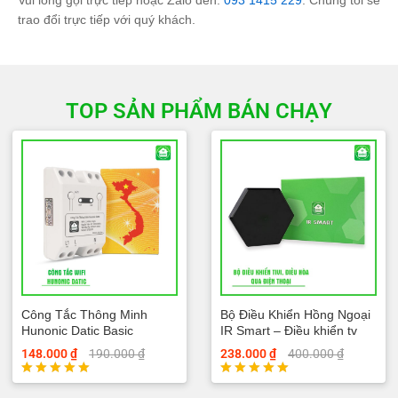
Vui lòng gọi trực tiếp hoặc Zalo đến:
093 1415 229
. Chúng tôi sẽ
trao đổi trực tiếp với quý khách.
TOP SẢN PHẨM BÁN CHẠY
Công Tắc Thông Minh
Bộ Điều Khiển Hồng Ngoại
Hunonic Datic Basic
IR Smart – Điều khiển tv
điều hòa
148.000
₫
190.000
₫
238.000
₫
400.000
₫
Được xếp
Được xếp