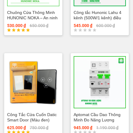
a
o
Chuông Cửa Thông Minh
Công tắc Hunonic Lahu 4
HUNONIC NOKA – An ninh
kênh (500W/1 kênh) điều
tối ưu – Bảo mật tuyệt đối
khiển từ xa
530.000
₫
650.000
₫
545.000
₫
600.000
₫
Được xếp
Đ
hạng
ư
5.00
ợ
5 sao
c
x
ế
p
h
ạ
n
g
0
5
s
a
o
Công Tắc Cửa Cuốn Datic
Aptomat Cầu Dao Thông
Smart Door (Màu đen)
Minh Đo Năng Lượng
Hunonic Notec
625.000
₫
750.000
₫
945.000
₫
1.190.000
₫