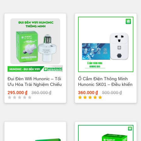
hạng
hạng
5.00
5.00
5 sao
5 sao
Đui Đèn Wifi Hunonic – Tối
Ổ Cắm Điện Thông Minh
Ưu Hóa Trải Nghiệm Chiếu
Hunonic SK01 – Điều khiển
Sáng
bằng điện thoại
295.000
₫
360.000
₫
360.000
₫
500.000
₫
Đ
Được xếp
ư
hạng
ợ
5.00
c
5 sao
x
ế
p
h