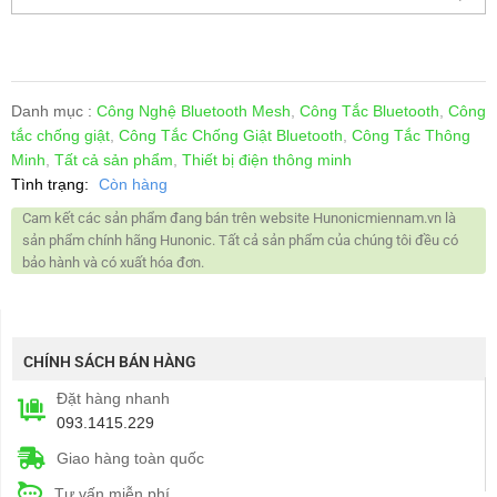
Danh mục :
Công Nghệ Bluetooth Mesh
,
Công Tắc Bluetooth
,
Công
tắc chống giật
,
Công Tắc Chống Giật Bluetooth
,
Công Tắc Thông
Minh
,
Tất cả sản phẩm
,
Thiết bị điện thông minh
Tình trạng:
Còn hàng
Cam kết các sản phẩm đang bán trên website Hunonicmiennam.vn là
sản phẩm chính hãng Hunonic. Tất cả sản phẩm của chúng tôi đều có
bảo hành và có xuất hóa đơn.
CHÍNH SÁCH BÁN HÀNG
Đặt hàng nhanh
093.1415.229
Giao hàng toàn quốc
Tư vấn miễn phí