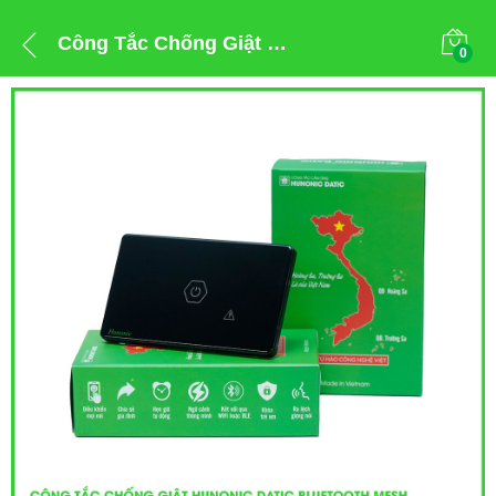
Công Tắc Chống Giật Bluetooth Mesh Hunonic Datic Màu Đen
0