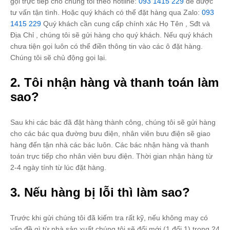
gọi trực tiếp cho chúng tôi theo hotline:
093 1415 229
để được
tư vấn tận tình. Hoặc quý khách có thể đặt hàng qua Zalo:
093
1415 229
Quý khách cần cung cấp chính xác Họ Tên , Sđt và
Địa Chỉ , chúng tôi sẽ gửi hàng cho quý khách. Nếu quý khách
chưa tiện gọi luôn có thể điền thông tin vào các ô đặt hàng.
Chúng tôi sẽ chủ động gọi lại.
2. Tôi nhận hàng và thanh toán làm
sao?
Sau khi các bác đã đặt hàng thành công, chúng tôi sẽ gửi hàng
cho các bác qua đường bưu điện, nhân viên bưu điện sẽ giao
hàng đến tận nhà các bác luôn. Các bác nhận hàng và thanh
toán trực tiếp cho nhân viên bưu điện. Thời gian nhận hàng từ
2-4 ngày tính từ lúc đặt hàng.
3. Nếu hàng bị lỗi thì làm sao?
Trước khi gửi chúng tôi đã kiếm tra rất kỹ, nếu không may có
vấn đề gì từ nhà sản xuất chúng tôi sẽ đổi mới (1 đổi 1) trong 24