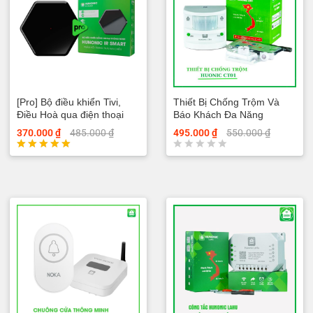
ạ
n
g
0
5
s
a
o
[Pro] Bộ điều khiển Tivi,
Thiết Bị Chống Trộm Và
Điều Hoà qua điện thoại
Báo Khách Đa Năng
Hunonic IR Smart Pro
Hunonic CT01
370.000
₫
485.000
₫
495.000
₫
550.000
₫
Được xếp
Đ
hạng
ư
5.00
ợ
5 sao
c
x
ế
p
h
ạ
n
g
0
5
s