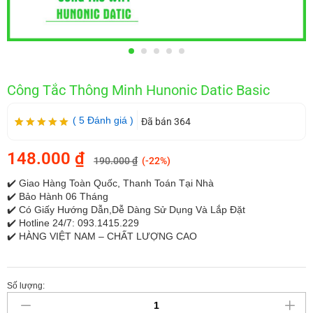
Công Tắc Thông Minh Hunonic Datic Basic
(
5
Đánh giá
)
Đã bán 364
5.00
5
trên 5
dựa trên
148.000
₫
đánh giá
190.000
₫
(-22%)
✔️ Giao Hàng Toàn Quốc, Thanh Toán Tại Nhà
✔️ Bảo Hành 06 Tháng
✔️ Có Giấy Hướng Dẫn,Dễ Dàng Sử Dụng Và Lắp Đặt
✔️ Hotline 24/7: 093.1415.229
✔️ HÀNG VIỆT NAM – CHẤT LƯỢNG CAO
Số lượng: