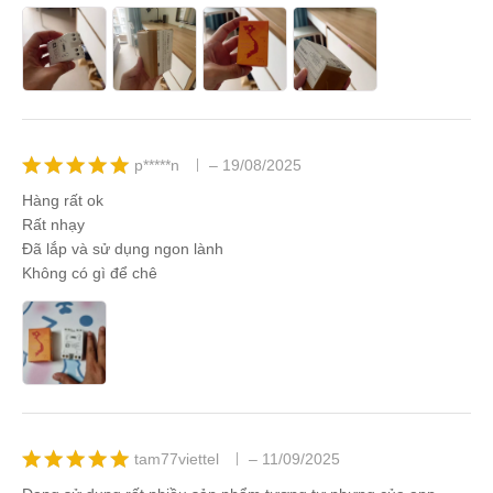
p*****n
–
19/08/2025
Được xếp
Hàng rất ok
hạng
5
5
Rất nhạy
sao
Đã lắp và sử dụng ngon lành
Không có gì để chê
tam77viettel
–
11/09/2025