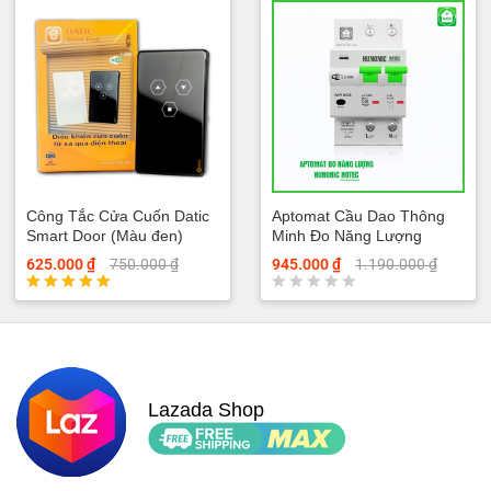
ế
p
h
ạ
n
g
0
5
s
a
o
Công Tắc Cửa Cuốn Datic
Aptomat Cầu Dao Thông
Smart Door (Màu đen)
Minh Đo Năng Lượng
Hunonic Notec
625.000
₫
750.000
₫
945.000
₫
1.190.000
₫
Được xếp
Đ
hạng
ư
5.00
ợ
5 sao
c
x
ế
Lazada Shop
p
h
ạ
n
g