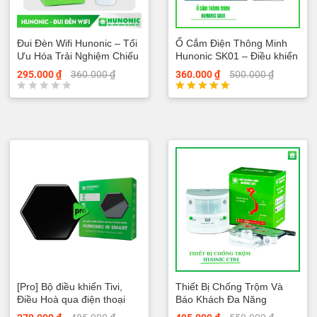
Đui Đèn Wifi Hunonic – Tối
Ổ Cắm Điện Thông Minh
Ưu Hóa Trải Nghiệm Chiếu
Hunonic SK01 – Điều khiển
Sáng
bằng điện thoại
295.000
₫
360.000
₫
360.000
₫
500.000
₫
Đ
Được xếp
ư
hạng
ợ
5.00
c
5 sao
x
ế
p
h
ạ
n
g
0
5
s
a
o
[Pro] Bộ điều khiển Tivi,
Thiết Bị Chống Trộm Và
Điều Hoà qua điện thoại
Báo Khách Đa Năng
Hunonic IR Smart Pro
Hunonic CT01