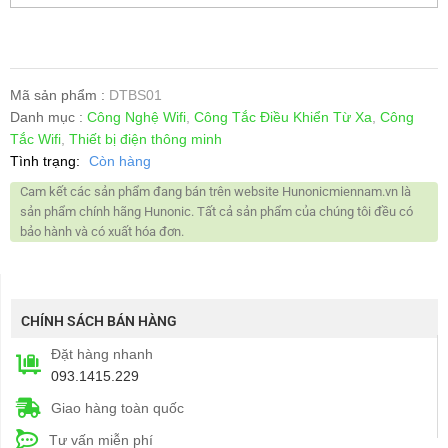
Mã sản phẩm :
DTBS01
Danh mục :
Công Nghệ Wifi
,
Công Tắc Điều Khiển Từ Xa
,
Công
Tắc Wifi
,
Thiết bị điện thông minh
Tình trạng:
Còn hàng
Cam kết các sản phẩm đang bán trên website Hunonicmiennam.vn là
sản phẩm chính hãng Hunonic. Tất cả sản phẩm của chúng tôi đều có
bảo hành và có xuất hóa đơn.
CHÍNH SÁCH BÁN HÀNG
Đặt hàng nhanh
093.1415.229
Giao hàng toàn quốc
Tư vấn miễn phí