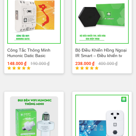
Công Tắc Thông Minh
Bộ Điều Khiển Hồng Ngoại
Hunonic Datic Basic
IR Smart – Điều khiển tv
điều hòa
148.000
₫
190.000
₫
238.000
₫
400.000
₫
Được xếp
Được xếp
hạng
hạng
5.00
5.00
5 sao
5 sao