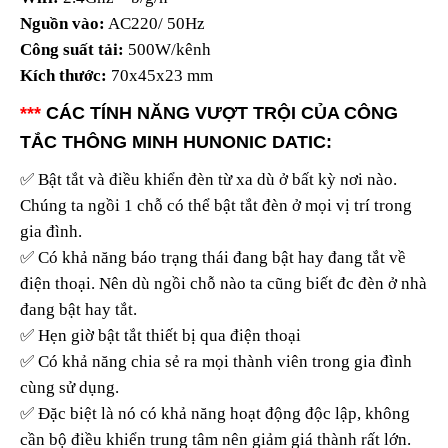
Nguồn vào:
AC220/ 50Hz
Công suất tải:
500W/kênh
Kích thước:
70x45x23 mm
***
CÁC TÍNH NĂNG VƯỢT TRỘI CỦA CÔNG
TẮC THÔNG MINH HUNONIC DATIC:
✅ Bật tắt và điều khiển đèn từ xa dù ở bất kỳ nơi nào.
Chúng ta ngồi 1 chỗ có thể bật tắt đèn ở mọi vị trí trong
gia đình.
✅ Có khả năng báo trạng thái đang bật hay đang tắt về
điện thoại. Nên dù ngồi chỗ nào ta cũng biết đc đèn ở nhà
đang bật hay tắt.
✅ Hẹn giờ bật tắt thiết bị qua điện thoại
✅ Có khả năng chia sẻ ra mọi thành viên trong gia đình
cùng sử dụng.
✅ Đặc biệt là nó có khả năng hoạt động độc lập, không
cần bộ điều khiển trung tâm nên giảm giá thành rất lớn.