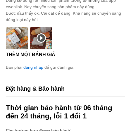
Được xếp
Đang sử dụng rất nhiều sản phẩm tương tự nhưng của app
hạng
5
5
ewenlink. Nay chuyển sang sản phẩm này dùng.
sao
Bước đầu thấy ok. Cài đặt dể dàng. Khả năng sẽ chuyển sang
dùng loại này hết
THÊM MỘT ĐÁNH GIÁ
Bạn phải
đăng nhập
để gửi đánh giá.
Đặt hàng & Bảo hành
Thời gian bảo hành từ 06 tháng
đến 24 tháng, lỗi 1 đổi 1
Các trường hợp được bảo hành: