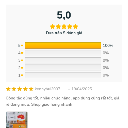
5,0
Dựa trên 5 đánh giá
5
100%
4
0%
3
0%
2
0%
1
0%
kennybui2007
–
19/04/2025
Được xếp
Công tắc dùng tốt, nhiều chức năng, app dùng cũng rất tốt, giá
hạng
5
5
rẻ đáng mua, Shop giao hàng nhanh
sao