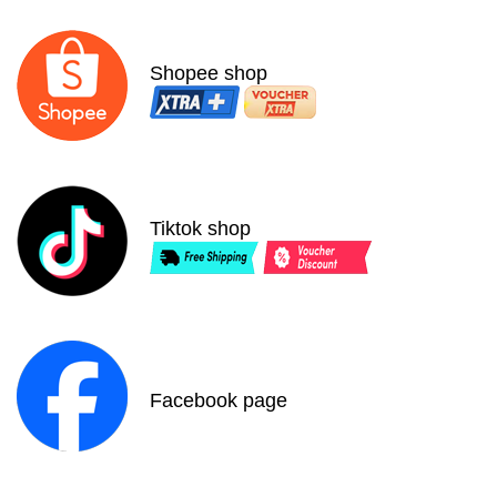
0
5
s
a
Shopee shop
o
Tiktok shop
Facebook page