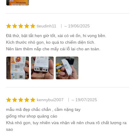
tieudinh11
–
19/06/2025
Được xếp
Đã thử, bật tắt hẹn giờ tốt, xài có vẻ ổn, hi vọng bền.
hạng
5
5
Kích thước nhỏ gọn, ko quá to chiếm diện tích.
sao
Nên làm thêm nắp che mấy cái lỗ lại cho an toàn.
kennybui2007
–
19/07/2025
Được xếp
mẫu mã đẹp chắc chắn , cầm nặng tay
hạng
5
5
giống như shop quảng cáo
sao
Khá nhỏ gọn, tuy nhiên vừa nhận về nên chưa rõ chất lượng ra
sao