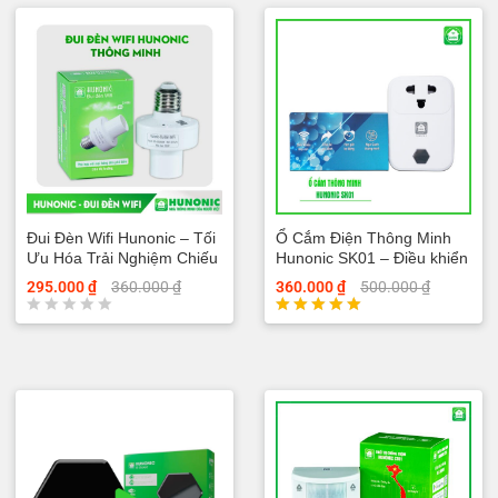
5 sao
5 sao
Đui Đèn Wifi Hunonic – Tối
Ổ Cắm Điện Thông Minh
Ưu Hóa Trải Nghiệm Chiếu
Hunonic SK01 – Điều khiển
Sáng
bằng điện thoại
295.000
₫
360.000
₫
360.000
₫
500.000
₫
Đ
Được xếp
ư
hạng
ợ
5.00
c
5 sao
x
ế
p
h
ạ
n