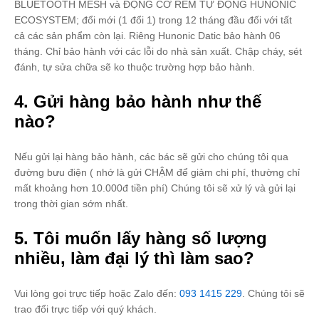
BLUETOOTH MESH và ĐỘNG CƠ RÈM TỰ ĐỘNG HUNONIC
ECOSYSTEM; đổi mới (1 đổi 1) trong 12 tháng đầu đối với tất
cả các sản phẩm còn lại. Riêng Hunonic Datic bảo hành 06
tháng. Chỉ bảo hành với các lỗi do nhà sản xuất. Chập cháy, sét
đánh, tự sửa chữa sẽ ko thuộc trường hợp bảo hành.
4. Gửi hàng bảo hành như thế
nào?
Nếu gửi lại hàng bảo hành, các bác sẽ gửi cho chúng tôi qua
đường bưu điện ( nhớ là gửi CHẬM để giảm chi phí, thường chỉ
mất khoảng hơn 10.000đ tiền phí) Chúng tôi sẽ xử lý và gửi lại
trong thời gian sớm nhất.
5. Tôi muốn lấy hàng số lượng
nhiều, làm đại lý thì làm sao?
Vui lòng gọi trực tiếp hoặc Zalo đến:
093 1415 229
. Chúng tôi sẽ
trao đổi trực tiếp với quý khách.