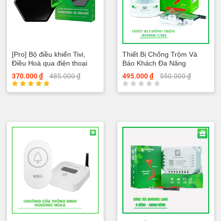
g
0
5
s
a
o
[Pro] Bộ điều khiển Tivi,
Thiết Bị Chống Trộm Và
Điều Hoà qua điện thoại
Báo Khách Đa Năng
Hunonic IR Smart Pro
Hunonic CT01
370.000
₫
485.000
₫
495.000
₫
550.000
₫
Được xếp
Đ
hạng
ư
5.00
ợ
5 sao
c
x
ế
p
h
ạ
n
g
0
5
s
a
o