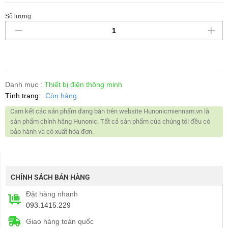
Số lượng:
Danh mục :
Thiết bị điện thông minh
Tình trạng:
Còn hàng
Cam kết các sản phẩm đang bán trên website Hunonicmiennam.vn là
sản phẩm chính hãng Hunonic. Tất cả sản phẩm của chúng tôi đều có
bảo hành và có xuất hóa đơn.
CHÍNH SÁCH BÁN HÀNG
Đặt hàng nhanh
093.1415.229
Giao hàng toàn quốc