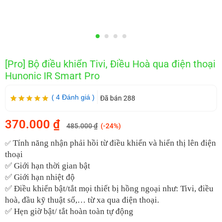
[Pro] Bộ điều khiển Tivi, Điều Hoà qua điện thoại
Hunonic IR Smart Pro
(
4
Đánh giá
)
Đã bán 288
5.00
4
trên 5
dựa trên
370.000
₫
đánh giá
485.000
₫
(-24%)
Tính năng nhận phải hồi từ điều khiển và hiển thị lên điện
✅
thoại
✅ Giới hạn thời gian bật
✅ Giới hạn nhiệt độ
✅ Điều khiển bật/tắt mọi thiết bị hồng ngoại như: Tivi, điều
hoà, đầu kỹ thuật số,… từ xa qua điện thoại.
✅ Hẹn giờ bật/ tắt hoàn toàn tự động