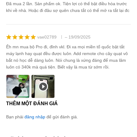
Được xếp
Đã mua 2 lần. Sản phẩm ok. Tiện lợi có thể bật điều hòa trước
hạng
5
5
khi về nhà. Hoặc đi đâu sợ quên chưa tắt có thể mở ra tắt lại đc
sao
vae02789
–
19/09/2025
Được xếp
Êh mn mua bộ Pro đi, đỉnh vkl. Đi xa mọi miền tổ quốc bật tắt
hạng
5
5
máy lạnh hay quạt đều được luôn. Add remote cho cây quạt vô
sao
bắt nó học dễ dàng luôn. Nói chung là xứng đáng để mua lăm
luôn có 340k mà quá tiện. Biết vậy là mua từ sớm rồi.
THÊM MỘT ĐÁNH GIÁ
Bạn phải
đăng nhập
để gửi đánh giá.