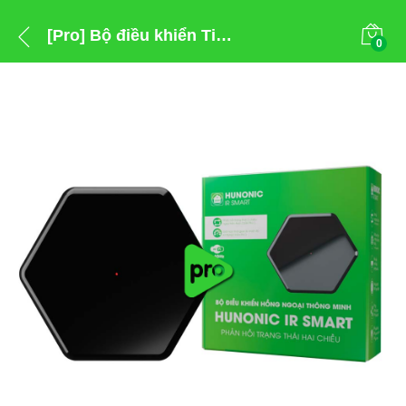
[Pro] Bộ điều khiển Tivi, Điều Hoà qua điện thoại Hunonic IR Smart Pro
0