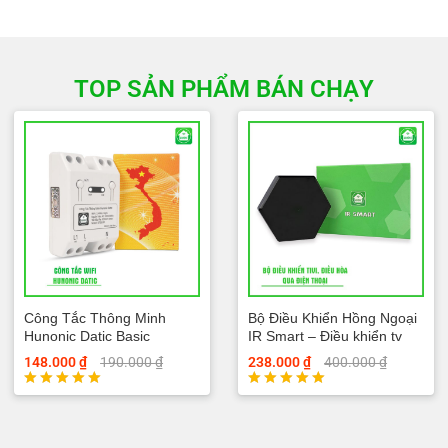
TOP SẢN PHẨM BÁN CHẠY
Công Tắc Thông Minh
Bộ Điều Khiển Hồng Ngoại
Hunonic Datic Basic
IR Smart – Điều khiển tv
điều hòa
148.000
₫
190.000
₫
238.000
₫
400.000
₫
Được xếp
Được xếp
hạng
hạng
5.00
5.00