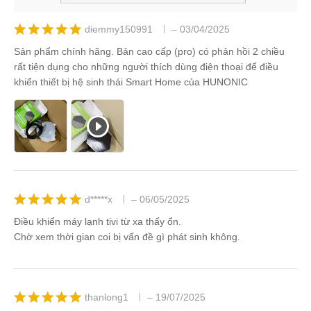
diemmy150991
–
03/04/2025
Được xếp
Sản phẩm chính hãng. Bản cao cấp (pro) có phản hồi 2 chiều
hạng
5
5
rất tiện dụng cho những người thích dùng điện thoại để điều
sao
khiển thiết bị hệ sinh thái Smart Home của HUNONIC
d*****x
–
06/05/2025
Được xếp
Điều khiển máy lạnh tivi từ xa thấy ổn.
hạng
5
5
Chờ xem thời gian coi bị vấn đề gì phát sinh không.
sao
thanlong1
–
19/07/2025