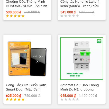
Chuông Cửa Thông Minh
Công tắc Hunonic Lahu 4
HUNONIC NOKA – An ninh
kênh (500W/1 kênh) điều
tối ưu – Bảo mật tuyệt đối
khiển từ xa
530.000
₫
650.000
₫
545.000
₫
600.000
₫
Được xếp
Đ
hạng
ư
5.00
ợ
5 sao
c
x
ế
p
h
ạ
n
g
0
5
s
a
o
Công Tắc Cửa Cuốn Datic
Aptomat Cầu Dao Thông
Smart Door (Màu đen)
Minh Đo Năng Lượng
Hunonic Notec
625.000
₫
750.000
₫
945.000
₫
1.190.000
₫
Được xếp
Đ