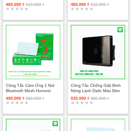
Trắng
465.000
₫
510.000
₫
465.000
₫
510.000
₫
Đ
Đ
ư
ư
ợ
ợ
c
c
x
x
ế
ế
p
p
h
h
ạ
ạ
n
n
g
g
0
0
5
5
s
s
a
a
Công Tắc Cảm Ứng 1 Nút
Công Tắc Chống Giật Bình
o
o
Bluetooth Mesh Hunonic
Nóng Lạnh Datic Màu Đen
Datic Màu Trắng
495.000
₫
580.000
₫
535.000
₫
650.000
₫
Đ
Đ
ư
ư
ợ
ợ
c
c
x
x