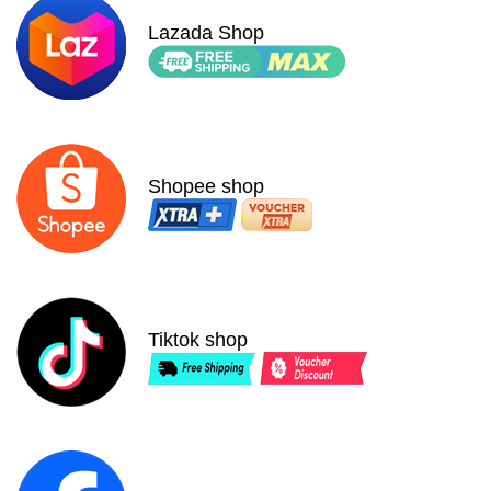
s
s
a
a
Lazada Shop
o
o
Shopee shop
Tiktok shop