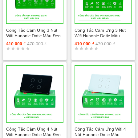
n
n
g
g
0
0
5
5
s
s
a
a
Công Tắc Cảm Ứng 3 Nút
Công Tắc Cảm Ứng 3 Nút
o
o
Wifi Hunonic Datic Màu Đen
Wifi Hunonic Datic Màu
Trắng
410.000
₫
470.000
₫
410.000
₫
470.000
₫
Đ
Đ
ư
ư
ợ
ợ
c
c
x
x
ế
ế
p
p
h
h
ạ
ạ
n
n
g
g
0
0
5
5
s
s
a
a
Công Tắc Cảm Ứng 4 Nút
Công Tắc Cảm Ứng Wifi 4
o
o
Wifi Hunonic Datic Màu Đen
Nút Hunonic Datic Màu