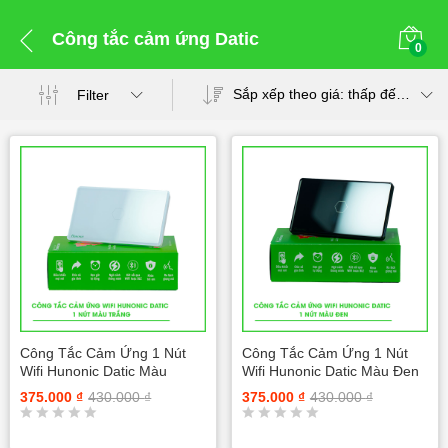
Công tắc cảm ứng Datic
0
Sắp xếp theo giá: thấp đến cao
Filter
Công Tắc Cảm Ứng 1 Nút
Công Tắc Cảm Ứng 1 Nút
Wifi Hunonic Datic Màu
Wifi Hunonic Datic Màu Đen
Trắng
375.000
₫
430.000
₫
375.000
₫
430.000
₫
Đ
Đ