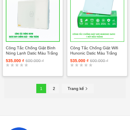
ế
ế
p
p
h
h
ạ
ạ
n
n
g
g
0
0
5
5
s
s
a
a
Công Tắc Chống Giật Bình
Công Tắc Chống Giật Wifi
o
o
Nóng Lạnh Datic Màu Trắng
Hunonic Datic Màu Trắng
535.000
₫
600.000
₫
535.000
₫
600.000
₫
Đ
Đ
ư
ư
ợ
ợ
c
c
1
2
Trang kế
x
x
ế
ế
p
p
h
h
ạ
ạ
n
n
g
g
0
0
5
5